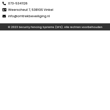
073-5341126
Heeft u vragen? Stuur een e-mail of bel ons:
Weerscheut 7, 5381GS Vinkel
info@omtrekbeveiliging.nl
© 2023 Security Fencing Systems (SFS). Alle rechten voorbehouden