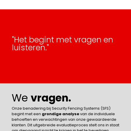
"Het begint met vragen en
luisteren."
We
vragen.
Onze benadering bij Security Fencing Systems (SFS)
begint met een
grondige analyse
van de individuele
behoeften en verwachtingen van onze gewaardeerde
klanten. Dit uitgebreide evaluatieproces stelt ons in staat
om diepgaand inzicht te krijgen in het te beveiligen