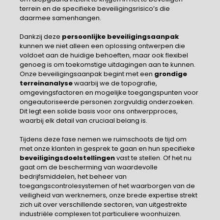
terrein en de specifieke beveiligingsrisico’s die
daarmee samenhangen.
Dankzij deze
persoonlijke beveiligingsaanpak
kunnen we niet alleen een oplossing ontwerpen die
voldoet aan de huidige behoeften, maar ook flexibel
genoeg is om toekomstige uitdagingen aan te kunnen.
Onze beveiligingsaanpak begint met een
grondige
terreinanalyse
waarbij we de topografie,
omgevingsfactoren en mogelijke toegangspunten voor
ongeautoriseerde personen zorgvuldig onderzoeken.
Dit legt een solide basis voor ons ontwerpproces,
waarbij elk detail van cruciaal belang is.
Tijdens deze fase nemen we ruimschoots de tijd om
met onze klanten in gesprek te gaan en hun specifieke
beveiligingsdoelstellingen
vast te stellen. Of het nu
gaat om de bescherming van waardevolle
bedrijfsmiddelen, het beheer van
toegangscontrolesystemen of het waarborgen van de
veiligheid van werknemers, onze brede expertise strekt
zich uit over verschillende sectoren, van uitgestrekte
industriële complexen tot particuliere woonhuizen.