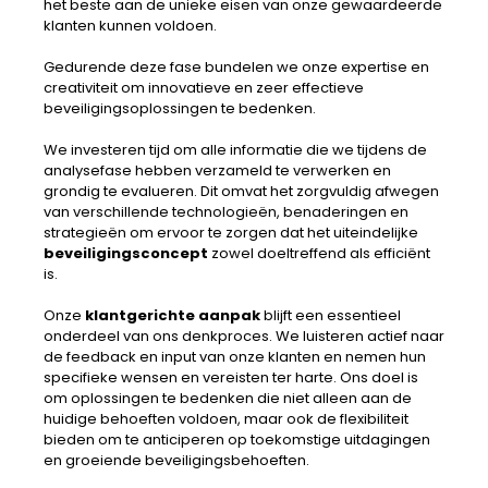
het beste aan de unieke eisen van onze gewaardeerde
klanten kunnen voldoen.
Gedurende deze fase bundelen we onze expertise en
creativiteit om innovatieve en zeer effectieve
beveiligingsoplossingen te bedenken.
We investeren tijd om alle informatie die we tijdens de
analysefase hebben verzameld te verwerken en
grondig te evalueren. Dit omvat het zorgvuldig afwegen
van verschillende technologieën, benaderingen en
strategieën om ervoor te zorgen dat het uiteindelijke
beveiligingsconcept
zowel doeltreffend als efficiënt
is.
Onze
klantgerichte aanpak
blijft een essentieel
onderdeel van ons denkproces. We luisteren actief naar
de feedback en input van onze klanten en nemen hun
specifieke wensen en vereisten ter harte. Ons doel is
om oplossingen te bedenken die niet alleen aan de
huidige behoeften voldoen, maar ook de flexibiliteit
bieden om te anticiperen op toekomstige uitdagingen
en groeiende beveiligingsbehoeften.