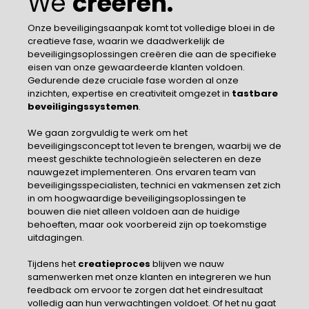
We
creëren.
Onze beveiligingsaanpak komt tot volledige bloei in de
creatieve fase, waarin we daadwerkelijk de
beveiligingsoplossingen creëren die aan de specifieke
eisen van onze gewaardeerde klanten voldoen.
Gedurende deze cruciale fase worden al onze
inzichten, expertise en creativiteit omgezet in
tastbare
beveiligingssystemen
.
We gaan zorgvuldig te werk om het
beveiligingsconcept tot leven te brengen, waarbij we de
meest geschikte technologieën selecteren en deze
nauwgezet implementeren. Ons ervaren team van
beveiligingsspecialisten, technici en vakmensen zet zich
in om hoogwaardige beveiligingsoplossingen te
bouwen die niet alleen voldoen aan de huidige
behoeften, maar ook voorbereid zijn op toekomstige
uitdagingen.
Tijdens het
creatieproces
blijven we nauw
samenwerken met onze klanten en integreren we hun
feedback om ervoor te zorgen dat het eindresultaat
volledig aan hun verwachtingen voldoet. Of het nu gaat