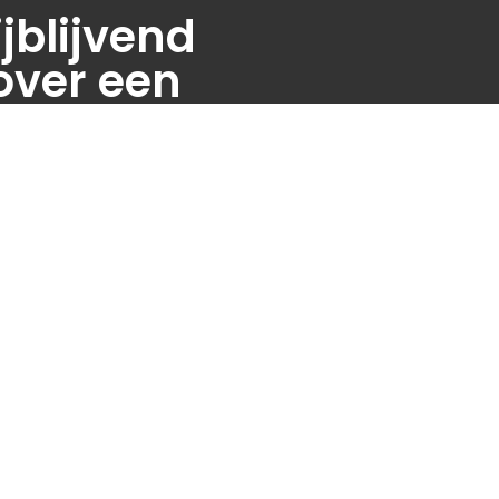
jblijvend
over een
frastering op
 073-5341126
ontact
ft u vragen? Neem contact op:
073-5341126
eft u vragen? Stuur een e-mail of
Weerscheut 7, 5381GS Vinkel
 ons: