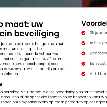
op maat: uw
Voorde
rein beveiliging
25 jaar e
In huis 
5 jaar aan de top als het gaat om het
einen, en onze expertise in
Zichtbar
Gedurende deze periode hebben we
 met succes gerealiseerd. Of het nu
Een vast
jventerreinen, landschapsprojecten
ben bewezen dat we in staat zijn om aan
Altijd be
te voldoen.
ng
nen hetzelfde zijn. Daarom is onze benadering van terreinbeve
aansluiten bij de specifieke kenmerken en behoeften van uw ter
 we zetten onze expertise in om op maat gemaakte oplossingen