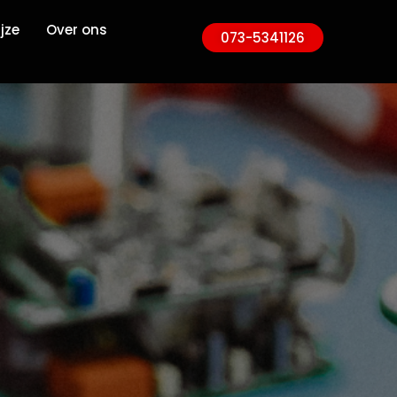
jze
Over ons
073-5341126