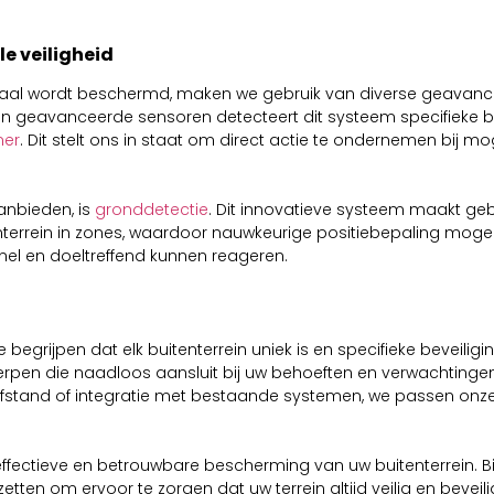
e veiligheid
maal wordt beschermd, maken we gebruik van diverse geavanc
an geavanceerde sensoren detecteert dit systeem specifieke b
er
. Dit stelt ons in staat om direct actie te ondernemen bij m
anbieden, is
gronddetectie
. Dit innovatieve systeem maakt gebru
nterrein in zones, waardoor nauwkeurige positiebepaling mogeli
snel en doeltreffend kunnen reageren.
 begrijpen dat elk buitenterrein uniek is en specifieke beveil
pen die naadloos aansluit bij uw behoeften en verwachtingen
afstand of integratie met bestaande systemen, we passen onz
n effectieve en betrouwbare bescherming van uw buitenterrein. 
etten om ervoor te zorgen dat uw terrein altijd veilig en beve