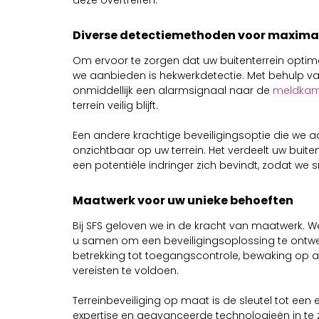
Diverse detectiemethoden voor maximal
Om ervoor te zorgen dat uw buitenterrein opti
we aanbieden is hekwerkdetectie. Met behulp v
onmiddellijk een alarmsignaal naar de
meldkam
terrein veilig blijft.
Een andere krachtige beveiligingsoptie die we a
onzichtbaar op uw terrein. Het verdeelt uw buite
een potentiële indringer zich bevindt, zodat we 
Maatwerk voor uw unieke behoeften
Bij SFS geloven we in de kracht van maatwerk. We
u samen om een beveiligingsoplossing te ontwer
betrekking tot toegangscontrole, bewaking op 
vereisten te voldoen.
Terreinbeveiliging op maat is de sleutel tot ee
expertise en geavanceerde technologieën in te z