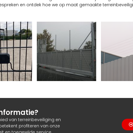
bespreken en ontdek hoe we op maat gemaakte terreinbeveili
nformatie?
bied van terreinbeveiliging en
 betekent profiteren van onze
it en toegewijde service.