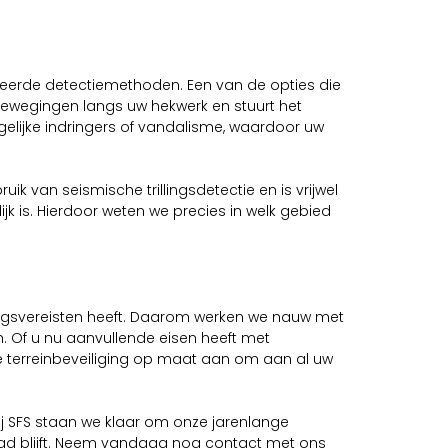
eerde detectiemethoden. Een van de opties die
ewegingen langs uw hekwerk en stuurt het
ogelijke indringers of vandalisme, waardoor uw
ik van seismische trillingsdetectie en is vrijwel
jk is. Hierdoor weten we precies in welk gebied
igingsvereisten heeft. Daarom werken we nauw met
. Of u nu aanvullende eisen heeft met
e terreinbeveiliging op maat aan om aan al uw
Bij SFS staan we klaar om onze jarenlange
iligd blijft. Neem vandaag nog contact met ons