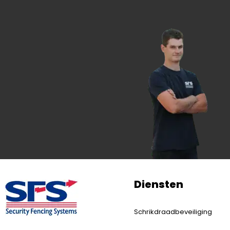
Diensten
Schrikdraadbeveiliging