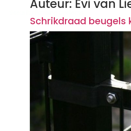
Auteur:
Evi van Li
Schrikdraad beugels 