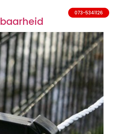
jze
Over ons
073-5341126
wbaarheid