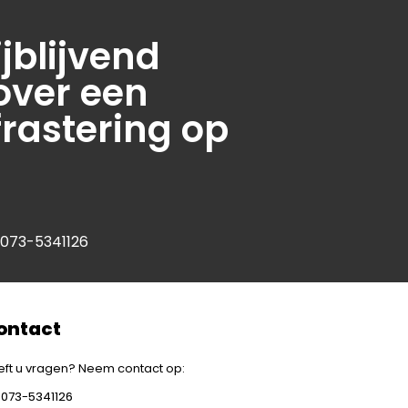
jblijvend
over een
frastering op
 073-5341126
ontact
ft u vragen? Neem contact op:
073-5341126